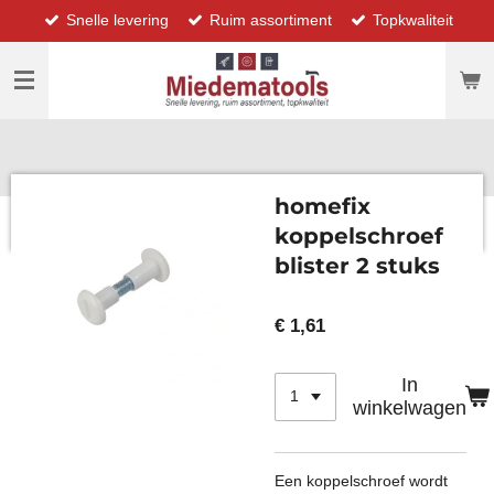
Snelle levering
Ruim assortiment
Topkwaliteit
Ga
direct
naar
de
hoofdinhoud
homefix
koppelschroef
blister 2 stuks
€ 1,61
In
winkelwagen
Een koppelschroef wordt