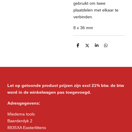
gebruikt om twee
plaatdelen met elkaar te
verbinden.
8 x 36 mm
D
D
S
D
e
e
h
e
l
e
a
l
e
l
r
e
n
e
n
Let op getoonde product prijzen zijn excl 21% btw. de btw
word in de winkelwagen pas toegevoegd.
Adresgegevens:
Miedema tools
Baerderdyk 2
8835XA Easterlittens