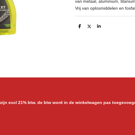
van metaal, aluminium, titaniu
Vrij van oplosmiddelen en fosf
D
D
S
e
e
h
l
e
a
e
l
r
n
e
 zijn excl 21% btw. de btw word in de winkelwagen pas toegevoeg