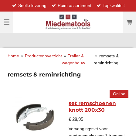
Snelle levering
Ruim assortiment
Topkwaliteit
Ga
direct
naar
de
hoofdinhoud
Home
»
Productenoverzicht
»
Trailer &
»
remsets &
wagenbouw
reminrichting
remsets & reminrichting
Online
set remschoenen
knott 200x30
€ 28,95
Vervangingsset voor
remtrommels
voor 1 trommel
.