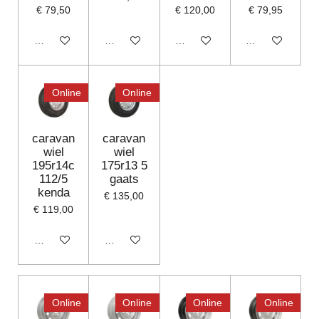
€ 79,50
€ 120,00
€ 79,95
In winkelwagen
In winkelwagen
In winkelwagen
In winkelwagen
Online
Online
caravan
caravan
wiel
wiel
195r14c
175r13 5
112/5
gaats
kenda
€ 135,00
€ 119,00
In winkelwagen
Houd mij op de hoogte
Online
Online
Online
Online