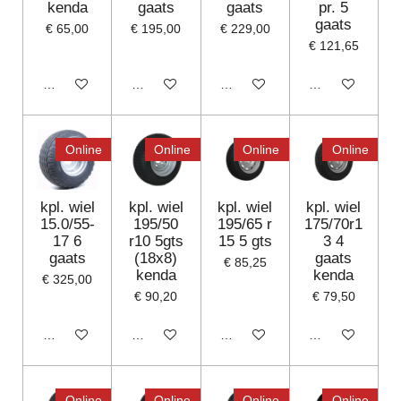
kenda
gaats
gaats
pr. 5
gaats
€ 65,00
€ 195,00
€ 229,00
€ 121,65
In winkelwagen
In winkelwagen
In winkelwagen
In winkelwagen
Online
Online
Online
Online
kpl. wiel
kpl. wiel
kpl. wiel
kpl. wiel
15.0/55-
195/50
195/65 r
175/70r1
17 6
r10 5gts
15 5 gts
3 4
gaats
(18x8)
gaats
€ 85,25
kenda
kenda
€ 325,00
€ 90,20
€ 79,50
In winkelwagen
In winkelwagen
Houd mij op de hoogte
Houd mij op de
Online
Online
Online
Online