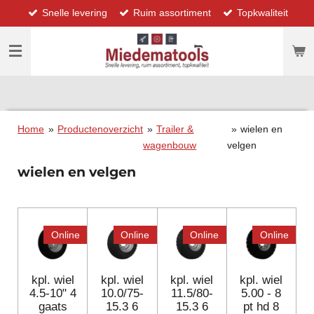
Snelle levering
Ruim assortiment
Topkwaliteit
Ga
direct
naar
de
hoofdinhoud
Home
»
Productenoverzicht
»
Trailer &
»
wielen en
wagenbouw
velgen
wielen en velgen
Online
Online
Online
Online
kpl. wiel
kpl. wiel
kpl. wiel
kpl. wiel
4.5-10" 4
10.0/75-
11.5/80-
5.00 - 8
gaats
15.3 6
15.3 6
pt hd 8