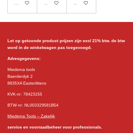
In winkelwagen
Houd mij op de hoogte
In winkelwagen
Let op getoonde product prijzen zijn excl 21% btw. de btw
word in de winkelwagen pas toegevoegd.
Adresgegevens:
Miedema tools
Baerderdyk 2
8835XA Easterlittens
KVK-nr: 78423155
BTW-nr: NL003329581B54
Miedema Tools – Zakelijk
service
en voorraadbeheer voor professionals.