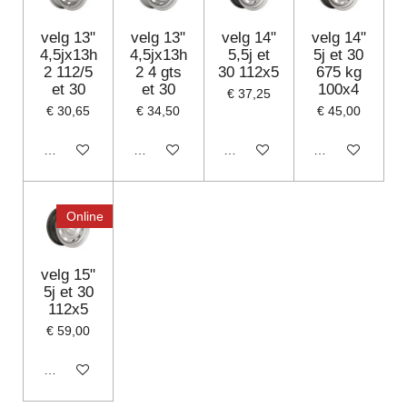
velg 13"
velg 13"
velg 14"
velg 14"
4,5jx13h
4,5jx13h
5,5j et
5j et 30
2 112/5
2 4 gts
30 112x5
675 kg
et 30
et 30
100x4
€ 37,25
€ 30,65
€ 34,50
€ 45,00
In winkelwagen
In winkelwagen
In winkelwagen
In winkelwagen
Online
velg 15"
5j et 30
112x5
€ 59,00
In winkelwagen