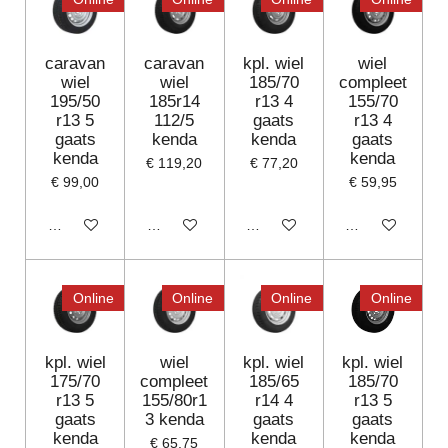
caravan
caravan
kpl. wiel
wiel
wiel
wiel
185/70
compleet
195/50
185r14
r13 4
155/70
r13 5
112/5
gaats
r13 4
gaats
kenda
kenda
gaats
kenda
kenda
€ 119,20
€ 77,20
€ 99,00
€ 59,95
In winkelwagen
In winkelwagen
In winkelwagen
Houd mij op de
Online
Online
Online
Online
kpl. wiel
wiel
kpl. wiel
kpl. wiel
175/70
compleet
185/65
185/70
r13 5
155/80r1
r14 4
r13 5
gaats
3 kenda
gaats
gaats
kenda
kenda
kenda
€ 65,75