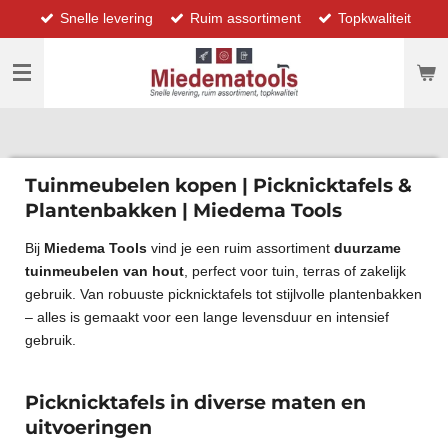
Snelle levering
Ruim assortiment
Topkwaliteit
Ga
direct
naar
de
hoofdinhoud
Tuinmeubelen kopen | Picknicktafels &
Plantenbakken | Miedema Tools
Bij
Miedema Tools
vind je een ruim assortiment
duurzame
tuinmeubelen van hout
, perfect voor tuin, terras of zakelijk
gebruik. Van robuuste picknicktafels tot stijlvolle plantenbakken
– alles is gemaakt voor een lange levensduur en intensief
gebruik.
Picknicktafels in diverse maten en
uitvoeringen