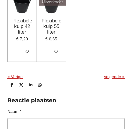
Uitverkocht
Flexibele
Flexibele
kuip 42
kuip 55
liter
liter
€ 7,20
€ 6,65
In winkelwagen
Houd mij op de hoogte
«
Vorige
Volgende
»
D
D
S
D
e
e
h
e
l
e
a
l
e
l
r
e
Reactie plaatsen
n
e
n
Naam *