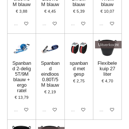
M blauw
M blauw
blauw
blauw
€ 3,88
€ 4,45
€ 5,39
€ 10,07
In winkelwagen
In winkelwagen
In winkelwagen
In winkelwagen
Uitverkocht
Spanban
Spanban
spanban
Flexibele
d 2-delig
d
d met
kuip 27
5T/9M
eindloos
gesp
liter
blauw +
0.80T/5
€ 2,75
€ 4,70
ergo
M blauw
ratel
€ 2,19
€ 13,79
In winkelwagen
In winkelwagen
In winkelwagen
Houd mij op de