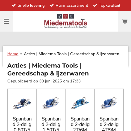
Snelle levering
Ruim assortiment
Topkwaliteit
Ga
direct
naar
de
hoofdinhoud
Home
»
Acties | Miedema Tools | Gereedschap & ijzerwaren
Acties | Miedema Tools |
Gereedschap & ijzerwaren
Gepubliceerd op 30 juni 2025 om 17:33
Spanban
Spanban
Spanban
Spanban
d 2-delig
d 2-delig
d 2-delig
d 2-delig
0.80T/5
1.50T/5
2T/6M
4T/9M