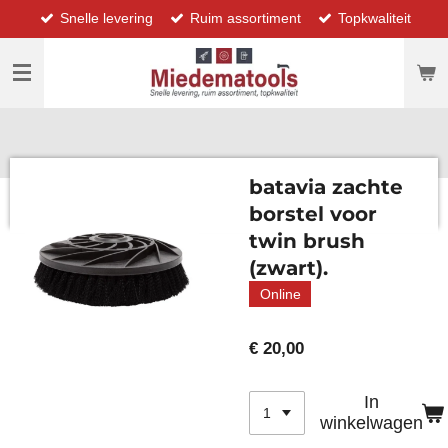
Snelle levering
Ruim assortiment
Topkwaliteit
Ga
direct
naar
de
hoofdinhoud
batavia zachte
borstel voor
twin brush
(zwart).
Online
€ 20,00
In
winkelwagen