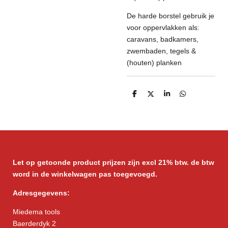
De harde borstel gebruik je
voor oppervlakken als:
caravans, badkamers,
zwembaden, tegels &
(houten) planken
D
D
S
D
e
e
h
e
l
e
a
l
e
l
r
e
n
e
n
Let op getoonde product prijzen zijn excl 21% btw. de btw
word in de winkelwagen pas toegevoegd.
Adresgegevens:
Miedema tools
Baerderdyk 2