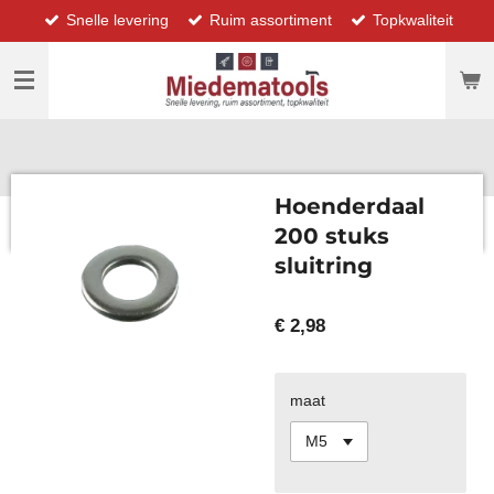
Snelle levering
Ruim assortiment
Topkwaliteit
Ga
direct
naar
de
hoofdinhoud
Hoenderdaal
200 stuks
sluitring
€ 2,98
maat