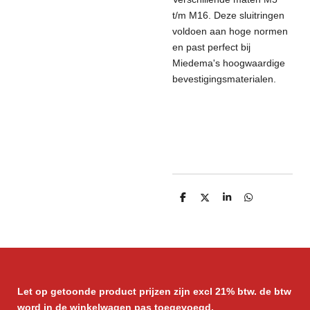
t/m M16.
Deze sluitringen
voldoen aan hoge normen
en past perfect bij
Miedema's hoogwaardige
bevestigingsmaterialen.
D
D
S
D
e
e
h
e
l
e
a
l
e
l
r
e
n
e
n
Let op getoonde product prijzen zijn excl 21% btw. de btw
word in de winkelwagen pas toegevoegd.