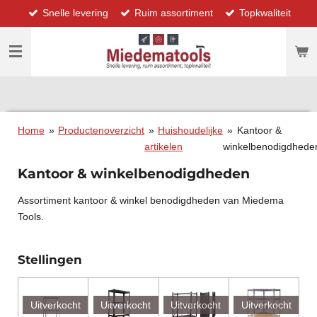
Snelle levering
Ruim assortiment
Topkwaliteit
Ga
direct
naar
de
hoofdinhoud
Home
»
Productenoverzicht
»
Huishoudelijke
»
Kantoor &
artikelen
winkelbenodigdhede
Kantoor & winkelbenodigdheden
Assortiment kantoor & winkel benodigdheden van Miedema
Tools.
Stellingen
Uitverkocht
Uitverkocht
Uitverkocht
Uitverkocht