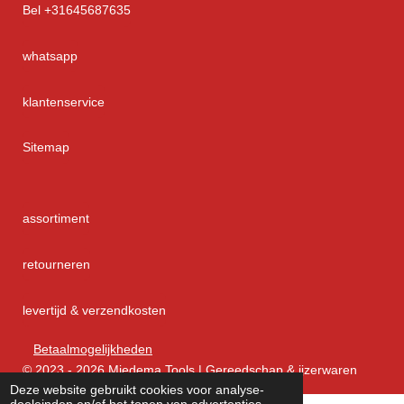
Bel +31645687635
whatsapp
klantenservice
Sitemap
assortiment
retourneren
levertijd & verzendkosten
Betaalmogelijkheden
© 2023 - 2026 Miedema Tools | Gereedschap & ijzerwaren
Deze website gebruikt cookies voor analyse-
doeleinden en/of het tonen van advertenties.