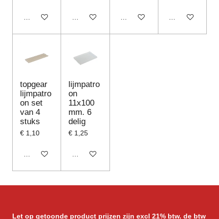
Houd mij op de hoogte
In winkelwagen
In winkelwagen
In winkelwagen
topgear
lijmpatro
lijmpatro
on
on set
11x100
van 4
mm. 6
stuks
delig
€ 1,10
€ 1,25
In winkelwagen
In winkelwagen
Let op getoonde product prijzen zijn excl 21% btw. de btw