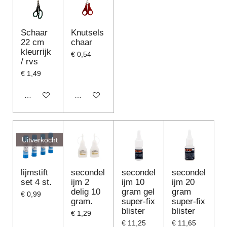
Schaar
Knutsels
22 cm
chaar
kleurrijk
€ 0,54
/ rvs
€ 1,49
In winkelwagen
In winkelwagen
Uitverkocht
lijmstift
secondel
secondel
secondel
set 4 st.
ijm 2
ijm 10
ijm 20
delig 10
gram gel
gram
€ 0,99
gram.
super-fix
super-fix
blister
blister
€ 1,29
€ 11,25
€ 11,65