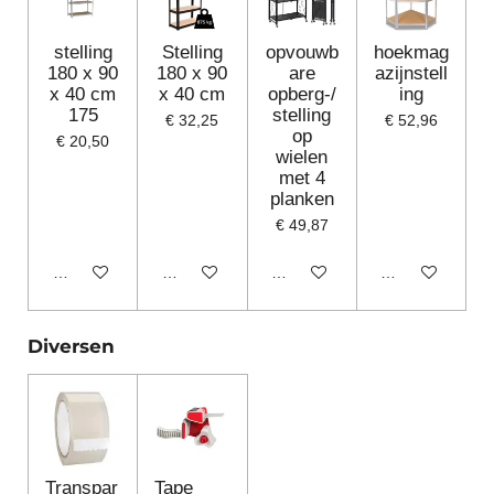
stelling
Stelling
opvouwb
hoekmag
180 x 90
180 x 90
are
azijnstell
x 40 cm
x 40 cm
opberg-/
ing
175
stelling
€ 32,25
€ 52,96
op
€ 20,50
wielen
met 4
planken
€ 49,87
Houd mij op de hoogte
Houd mij op de hoogte
Houd mij op de hoogte
Houd mij op de
Diversen
Transpar
Tape