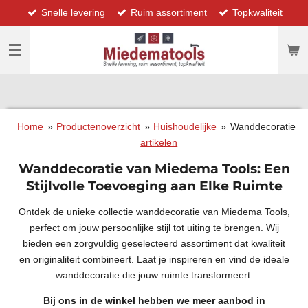
Snelle levering
Ruim assortiment
Topkwaliteit
Ga
direct
naar
de
hoofdinhoud
Home
»
Productenoverzicht
»
Huishoudelijke
»
Wanddecoratie
artikelen
Wanddecoratie van Miedema Tools: Een
Stijlvolle Toevoeging aan Elke Ruimte
Ontdek de unieke collectie wanddecoratie van Miedema Tools,
perfect om jouw persoonlijke stijl tot uiting te brengen. Wij
bieden een zorgvuldig geselecteerd assortiment dat kwaliteit
en originaliteit combineert. Laat je inspireren en vind de ideale
wanddecoratie die jouw ruimte transformeert.
Bij ons in de winkel hebben we meer aanbod in