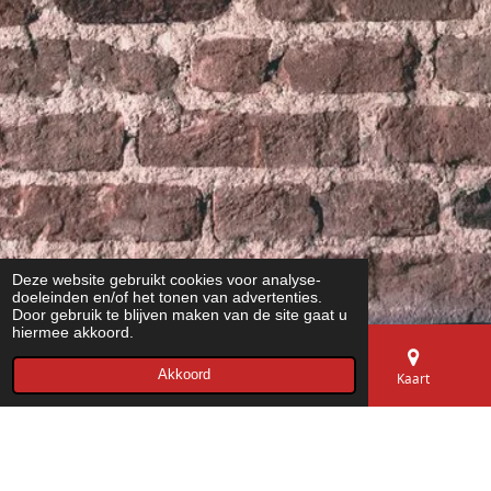
Deze website gebruikt cookies voor analyse-
doeleinden en/of het tonen van advertenties.
Door gebruik te blijven maken van de site gaat u
hiermee akkoord.
Geschikt voor Diverse Ruimtes en
Akkoord
E-mailadres
Telefoonnummer
Kaart
Stijlen
Of je nu een mancave, garage of een gezellige woonkamer
wilt decoreren, de wanddecoratie van Miedema Tools is