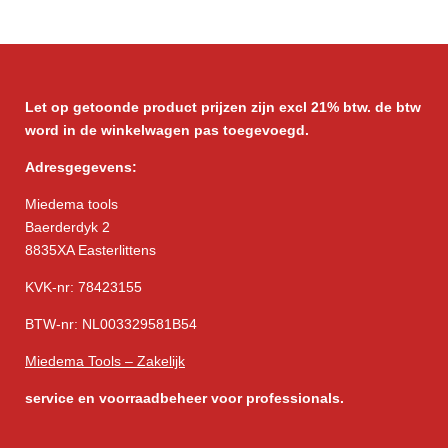
l
e
a
l
e
l
r
e
n
e
n
Let op getoonde product prijzen zijn excl 21% btw. de btw
word in de winkelwagen pas toegevoegd.
Adresgegevens:
Miedema tools
Baerderdyk 2
8835XA Easterlittens
KVK-nr: 78423155
BTW-nr: NL003329581B54
Miedema Tools – Zakelijk
service
en voorraadbeheer voor professionals.