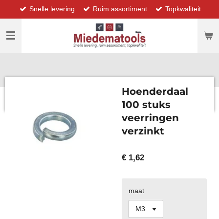
Snelle levering
Ruim assortiment
Topkwaliteit
Ga
direct
naar
de
hoofdinhoud
Hoenderdaal
100 stuks
veerringen
verzinkt
€ 1,62
maat