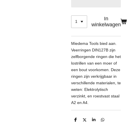
In
winkelwagen
Miedema Tools bied aan.
Veerringen DIN127B zijn
zelfborgende ringen die het
lostrillen van een moer of
een bout voorkomen. Deze
ringen zijn verkrijgbaar in
verschillende materialen, te
weten: Elektrolytisch
verzinkt, en roestvast staal
A2 en A4.
D
D
S
D
e
e
h
e