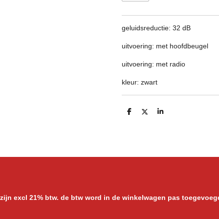
geluidsreductie: 32 dB
uitvoering: met hoofdbeugel
uitvoering: met radio
kleur: zwart
D
D
S
e
e
h
l
e
a
e
l
r
n
e
 zijn excl 21% btw. de btw word in de winkelwagen pas toegevoeg