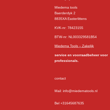
Miedema tools
Baerderdyk 2
8835XA Easterlittens
KVK-nr: 78423155
BTW-nr: NL003329581B54
Miedema Tools – Zakelijk
service
en voorraadbeheer voor
professionals.
contact
Mail: info@miedematools.nl
Bel +31645687635