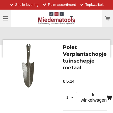
Snelle levering
Ruim assortiment
Topkwaliteit
Ga
direct
naar
de
hoofdinhoud
Polet
Verplantschopje
tuinschepje
metaal
€ 5,14
In
winkelwagen