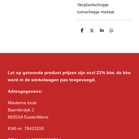
Verplantschopje
tuinschepje metaal
D
D
S
D
e
e
h
e
l
e
a
l
e
l
r
e
n
e
n
Let op getoonde product prijzen zijn excl 21% btw. de btw
word in de winkelwagen pas toegevoegd.
Adresgegevens:
Miedema tools
Baerderdyk 2
8835XA Easterlittens
KVK-nr: 78423155