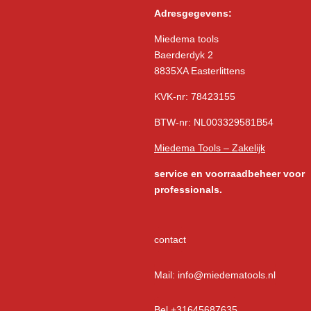
Adresgegevens:
Miedema tools
Baerderdyk 2
8835XA Easterlittens
KVK-nr: 78423155
BTW-nr: NL003329581B54
Miedema Tools – Zakelijk
service
en voorraadbeheer voor
professionals.
contact
Mail: info@miedematools.nl
Bel +31645687635