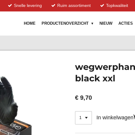
Snelle levering
Ruim assortiment
Topkwaliteit
HOME
PRODUCTENOVERZICHT
NIEUW
ACTIES
wegwerphand
black xxl
€ 9,70
In winkelwagen